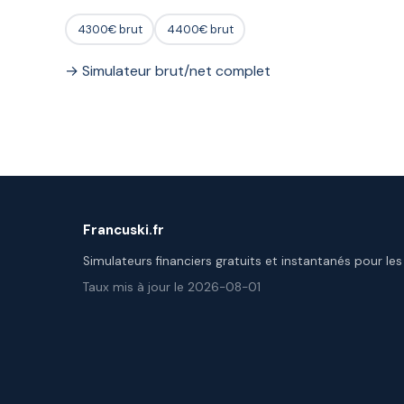
4300€ brut
4400€ brut
→ Simulateur brut/net complet
Francuski.fr
Simulateurs financiers gratuits et instantanés pour les
Taux mis à jour le 2026-08-01