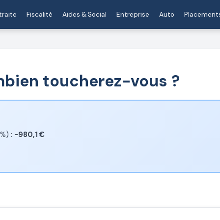
traite
Fiscalité
Aides & Social
Entreprise
Auto
Placement
mbien toucherez-vous ?
8%) :
-980,1 €