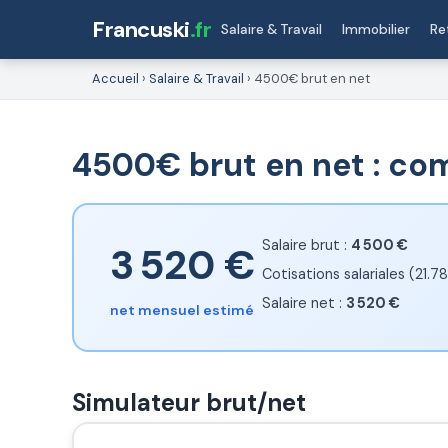
Francuski
.fr
Salaire & Travail
Immobilier
Re
Accueil
›
Salaire & Travail
›
4500€ brut en net
4500€ brut en net : co
Salaire brut :
4 500 €
3 520 €
Cotisations salariales (21.7
Salaire net :
3 520 €
net mensuel estimé
Simulateur brut/net