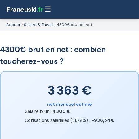
Francuski
.fr
☰
Accueil
›
Salaire & Travail
›
4300€ brut en net
4300€ brut en net : combien
toucherez-vous ?
3 363 €
net mensuel estimé
Salaire brut :
4 300 €
Cotisations salariales (21.78%) :
-936,54 €