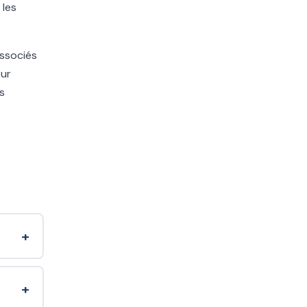
 les
associés
eur
s