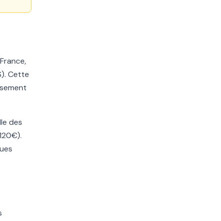
 France,
S). Cette
issement
lle des
 120€).
lues
s