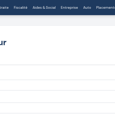
traite
Fiscalité
Aides & Social
Entreprise
Auto
Placement
ur