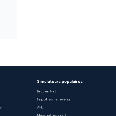
Simulateurs populaires
Brut en Net
Impôt sur le revenu
es
APL
Mensualités crédit