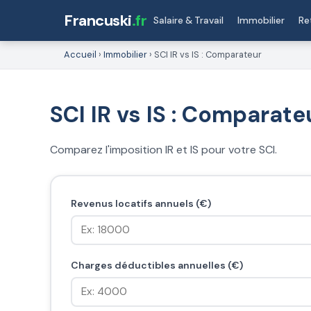
Francuski
.fr
Salaire & Travail
Immobilier
Re
Accueil
›
Immobilier
›
SCI IR vs IS : Comparateur
SCI IR vs IS : Comparate
Comparez l'imposition IR et IS pour votre SCI.
Revenus locatifs annuels (€)
Charges déductibles annuelles (€)