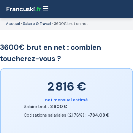
Francuski
.fr
☰
Accueil
›
Salaire & Travail
›
3600€ brut en net
3600€ brut en net : combien
toucherez-vous ?
2 816 €
net mensuel estimé
Salaire brut :
3 600 €
Cotisations salariales (21.78%) :
-784,08 €