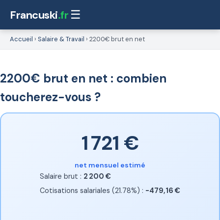
Francuski
.fr
☰
Accueil
›
Salaire & Travail
›
2200€ brut en net
2200€ brut en net : combien
toucherez-vous ?
1 721 €
net mensuel estimé
Salaire brut :
2 200 €
Cotisations salariales (21.78%) :
-479,16 €