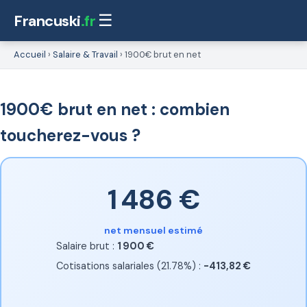
Francuski
.fr
☰
Accueil
›
Salaire & Travail
›
1900€ brut en net
1900€ brut en net : combien
toucherez-vous ?
1 486 €
net mensuel estimé
Salaire brut :
1 900 €
Cotisations salariales (21.78%) :
-413,82 €