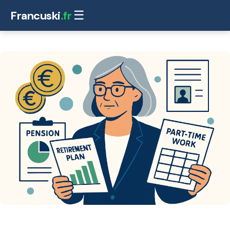
Francuski
.fr
☰