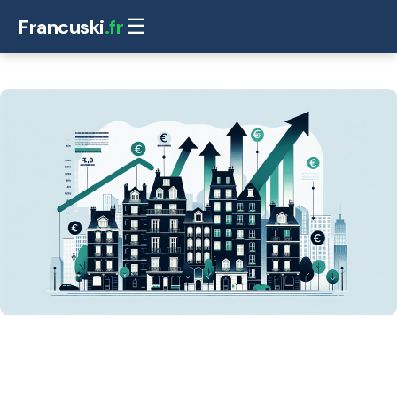
Francuski
.fr
☰