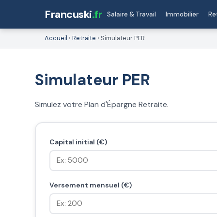
Francuski
.fr
Salaire & Travail
Immobilier
Re
Accueil
›
Retraite
›
Simulateur PER
Simulateur PER
Simulez votre Plan d'Épargne Retraite.
Capital initial (€)
Versement mensuel (€)