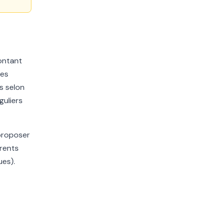
montant
les
s selon
guliers
 proposer
érents
ues).