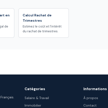
art en
Calcul Rachat de
Trimestres
gal de
Estimez le coût et l'intérêt
du rachat de trimestres.
Catégories
Informations
 Français.
Salaire & Travail
À propos
Immobilier
Contact