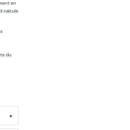
ement en
l calcule
os
ons du