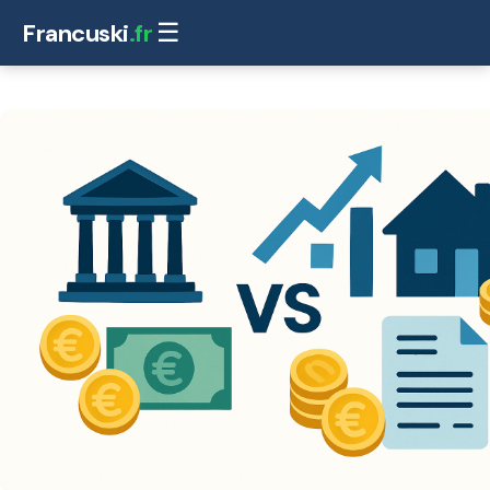
Francuski
.fr
☰