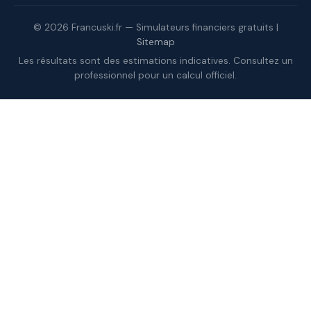
© 2026 Francuski.fr — Simulateurs financiers gratuits |
Sitemap
Les résultats sont des estimations indicatives. Consultez un
professionnel pour un calcul officiel.