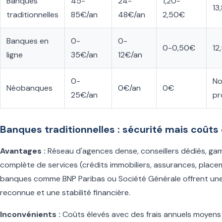
Banques
45-
24-
1,20-
13
traditionnelles
85€/an
48€/an
2,50€
Banques en
0-
0-
0-0,50€
12
ligne
35€/an
12€/an
0-
N
Néobanques
0€/an
0€
25€/an
pr
Banques traditionnelles : sécurité mais coûts
Avantages :
Réseau d'agences dense, conseillers dédiés, g
complète de services (crédits immobiliers, assurances, place
banques comme BNP Paribas ou Société Générale offrent une
reconnue et une stabilité financière.
Inconvénients :
Coûts élevés avec des frais annuels moyens