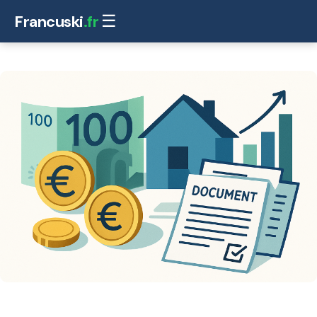
Francuski
.fr
☰